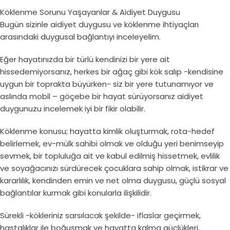
Köklenme Sorunu Yaşayanlar & Aidiyet Duygusu
Bugün sizinle aidiyet duygusu ve köklenme ihtiyaçları
arasındaki duygusal bağlantıyı inceleyelim.
Eğer hayatınızda bir türlü kendinizi bir yere ait
hissedemiyorsanız, herkes bir ağaç gibi kök salıp -kendisine
uygun bir toprakta büyürken- siz bir yere tutunamıyor ve
aslında mobil – göçebe bir hayat sürüyorsanız aidiyet
duygunuzu incelemek iyi bir fikir olabilir.
Köklenme konusu; hayatta kimlik oluşturmak, rota-hedef
belirlemek, ev-mülk sahibi olmak ve olduğu yeri benimseyip
sevmek, bir topluluğa ait ve kabul edilmiş hissetmek, evlilik
ve soyağacınızı sürdürecek çocuklara sahip olmak, istikrar ve
kararlılık, kendinden emin ve net olma duygusu, güçlü sosyal
bağlantılar kurmak gibi konularla ilişkilidir.
Sürekli -kökleriniz sarsılacak şekilde- iflaslar geçirmek,
hastalıklar ile boğuşmak ve hayatta kalma güçlükleri,