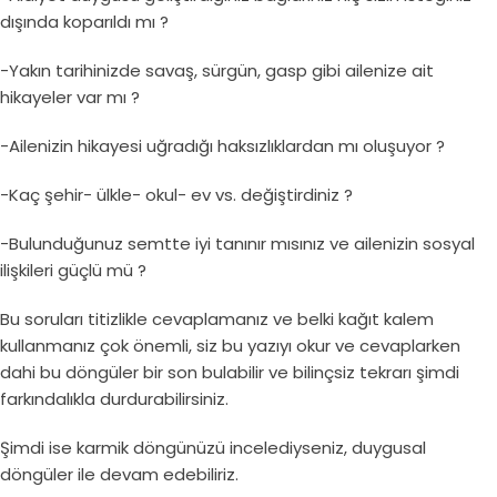
dışında koparıldı mı ?
-Yakın tarihinizde savaş, sürgün, gasp gibi ailenize ait
hikayeler var mı ?
-Ailenizin hikayesi uğradığı haksızlıklardan mı oluşuyor ?
-Kaç şehir- ülkle- okul- ev vs. değiştirdiniz ?
-Bulunduğunuz semtte iyi tanınır mısınız ve ailenizin sosyal
ilişkileri güçlü mü ?
Bu soruları titizlikle cevaplamanız ve belki kağıt kalem
kullanmanız çok önemli, siz bu yazıyı okur ve cevaplarken
dahi bu döngüler bir son bulabilir ve bilinçsiz tekrarı şimdi
farkındalıkla durdurabilirsiniz.
Şimdi ise karmik döngünüzü incelediyseniz, duygusal
döngüler ile devam edebiliriz.