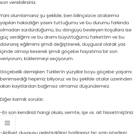
son verebilirsiniz.
Yani olumlamanız şu şekilde; ben bilinçsizce atalarıma
yapılan haksızlığın yasını tuttuğumu ve bu durumu farkında
olmadan sürdürdüğümü, bu döngüyü besleyen koşullara ise
güç verdiğimi ve bu dramı büyüttüğümü farkettim ve bu
davranış eğilimimi şimdi değiştirerek, duygusal olarak yas
içinde olmayı keserek şimdi göçebe hayatıma bir son
veriyorum, köklenmeyi seçiyorum.
Göçebelik demişken Türkler’in yüzyıllar boyu göçebe yaşamı
benimsediği hepimiz biliyoruz ve bu şekilde atalar üzerinden
akan kayıtlardan bağımsız olmamız düşünülemez.
Diğer karmik sorular;
-En son kendinizi hangi okula, semte, işe vs. ait hissetmiştiniz
?
-Aidiyet duygusu geliştirdiğiniz bağlarınız hiç sizin isteğiniz