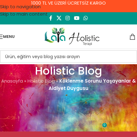
1000 TL VE ÜZERİ ÜCRETSİZ KARGO
Skip to navigation
Skip to main content
MENU
Holistic Blog
Anasayfa
»
Holistic Blog
»
Köklenme Sorunu Yaşayanlar &
Aidiyet Duygusu
GENEL
Köklenme Sorunu Yaşayanlar &
Aidiyet Duygusu
0
Demet Yıldırım
On 10 Eylül 2021