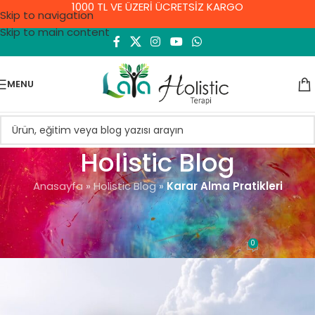
1000 TL VE ÜZERİ ÜCRETSİZ KARGO
Skip to navigation
Skip to main content
MENU
Holistic Blog
Anasayfa
»
Holistic Blog
»
Karar Alma Pratikleri
ASTROLOJI VE DOĞUM HARITASI
,
RUHSAL ENERJI
Karar Alma Pratikleri
0
Demet Yıldırım
On 11 Temmuz 2023