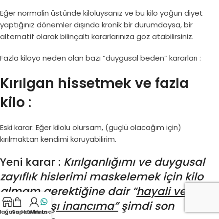
Eğer normalin üstünde kiloluysanız ve bu kilo yoğun diyet
yaptığınız dönemler dışında kronik bir durumdaysa, bir
alternatif olarak bilinçaltı kararlarınıza göz atabilirsiniz.
Fazla kiloyo neden olan bazı “duygusal beden” kararları :
Kırılgan hissetmek ve fazla
kilo
:
Eski karar: Eğer kilolu olursam, (güçlü olacağım için)
kırılmaktan kendimi koruyabilirim.
Yeni karar :
Kırılganlığımı ve duygusal
zayıflık hislerimi maskelemek için kilo
almam gerektiğine dair “
hayali ve
gerçek dışı inancıma”
şimdi son
ağaza
Sepet
Hesabım
Whatsapp