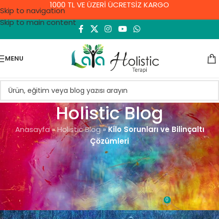
1000 TL VE ÜZERİ ÜCRETSİZ KARGO
Skip to navigation
Skip to main content
MENU
Holistic Blog
Anasayfa
»
Holistic Blog
»
Kilo Sorunları ve Bilinçaltı
Çözümleri
GENEL
Kilo Sorunları ve Bilinçaltı
Çözümleri
0
Demet Yıldırım
On 10 Eylül 2021