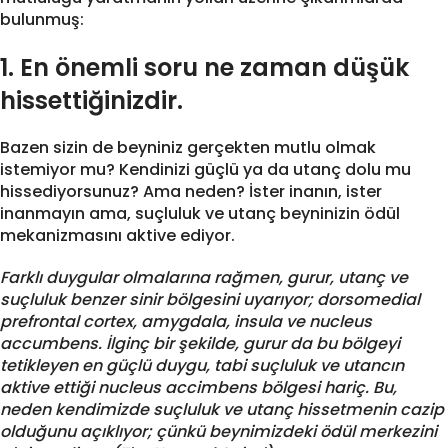
bulunmuş:
1. En önemli soru ne zaman düşük
hissettiğinizdir.
Bazen sizin de beyniniz gerçekten mutlu olmak
istemiyor mu? Kendinizi güçlü ya da utanç dolu mu
hissediyorsunuz? Ama neden? İster inanın, ister
inanmayın ama, suçluluk ve utanç beyninizin ödül
mekanizmasını aktive ediyor.
Farklı duygular olmalarına rağmen, gurur, utanç ve
suçluluk benzer sinir bölgesini uyarıyor; dorsomedial
prefrontal cortex, amygdala, insula ve nucleus
accumbens. İlginç bir şekilde, gurur da bu bölgeyi
tetikleyen en güçlü duygu, tabi suçluluk ve utancın
aktive ettiği nucleus acc
i
mbens bölgesi hariç. Bu,
neden kendimizde suçluluk ve utanç hissetmenin cazip
olduğunu açıklıyor; çünkü beynimizdeki ödül merkezini