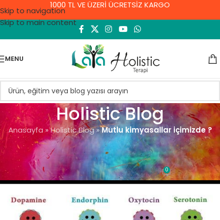
1000 TL VE ÜZERİ ÜCRETSİZ KARGO
Skip to navigation
Skip to main content
MENU
Holistic Blog
Anasayfa
»
Holistic Blog
»
Mutlu kimyasallar içimizde ?
GENEL
Mutlu kimyasallar içimizde ?
0
Demet Yıldırım
On 8 Eylül 2021