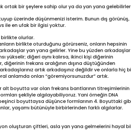
ak ortak bir şeylere sahip olur ya da yan yana gelebilirler
kuyup üzerinde düşünmenizi isterim. Bunun dış görünüş,
s ile en ufak bir ilgisi yoktur.
irlikte olurlar.
anların birlikte oturduğunu görürseniz, onların hepsinin
 arkadaşlar yan yana gelirler. Yine bu yüzden arkadaşlar
sı yükselir; diğeri aynı kalırsa, ikinci kişi diğerinin
, diğerinin frekans aralığının dışına düştüğünden
adaşlarınız artık arkadaşınız değildir ve onlarla hiç bi
teral anlamda onları “göremiyorsunuzdur” artık.
ir alt boyutta var olan frekans bantlarının titreşimlerinin
 formları şekliyle algılayabiliyoruz. Yani örneğin DNA
z beşinci boyuttaysa düşünce formlarının 4. Boyuttaki gib
ar, yaşamı bütünüyle birbirlerinden farklı algılarlar.
 oluşturan çiftleri, asla yan yana gelmelerini hayal bi