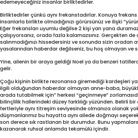
edemeyeceğiniz insanlar birliktedirler.
Birliktedirler çünkü aynı frekanstadırlar. Konuya frekan
insanlarla birlikte olmadığınızı görürsünüz ve ilişki “y
Eğer frekansları uyumlu değilse 2 kişi yan yana duramaz
çalışıyorsanız, orada fazla kalamazsınız. Gerçekten de 
salınmadığınızı hissedersiniz ve sonunda sizin oradan ay
yasalarından haberdar değilseniz, bu hoş olmayan ve sık
Yine, ailenin bir araya geldiği Noel ya da benzeri tatill
gelir.
Çoğu kişinin birlikte rezonansa giremediği kardeşleri ya
ilgili olduğundan haberdar olmayan anne-baba, büyükbab
arada tutabilmek için” herkesi “geçinmeye” zorlamasıdır
bilinçlilik hallerindeki düzey farklılığı yüzünden. Belirli
fertleriyle aynı titreşim seviyesinde olmanıza olanak yok
düşmanlarımız bu hayatta aynı ailede doğmayı seçerek,
son derece sık rastlanan bir durumdur. Bunu yapmalarının 
kazanarak ruhsal anlamda tekamülü içindir.