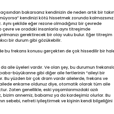
s açısından bakarsanız kendinizin de neden artık bir tak
ürümüyorsa” kendinizi kötü hissetmek zorunda kalmazsınız
. Aynı şekilde eğer rezone olmadığınız bir çevrede
o çevre ve oradaki insanlarla aynı titreşimde
rılmanızı gerektirecek bir olay vuku bulur. Eğer titreşim
ıcı bir durum gibi gözükebilir.
erde bu frekans konusu gerçekten de çok hissedilir bir hal
 da aile üyeleri vardır. Ve olan şey, bu durumun frekansl
a-büyükanne gibi diğer aile fertlerinin “aileyi bir
. Bu yüzden bir çok dram vardır ailelerde, frekans ve
 bir ailede enkarne oldunuz diye, otomatik olarak tüm aile
tur. Zaten genellikle, eski yaşamlarımızdaki azılı
 bizim annemiz, babamız ya da kardeşimiz olurlar. Bu
sebebi, nefreti iyileştirmek ve kişinin kendi bilgeliğini