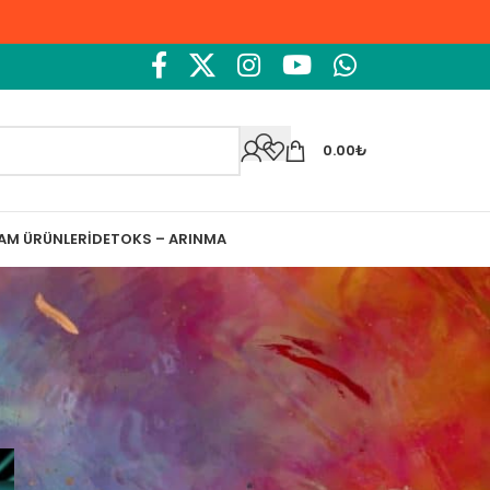
0.00
₺
ŞAM ÜRÜNLERI
DETOKS – ARINMA
Ara
Ara