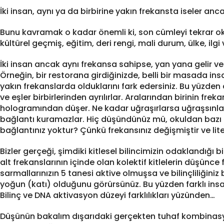
İki insan, aynı ya da birbirine yakın frekansta iseler anc
Bunu kavramak o kadar önemli ki, son cümleyi tekrar o
kültürel geçmiş, eğitim, deri rengi, mali durum, ülke, ilgi v
İki insan ancak aynı frekansa sahipse, yan yana gelir ve b
Örneğin, bir restorana girdiğinizde, belli bir masada ins
yakın frekanslarda olduklarını fark edersiniz. Bu yüzden
ve eşler birbirlerinden ayrılırlar. Aralarından birinin frekan
hologramından düşer. Ne kadar uğraşırlarsa uğraşsınlar
bağlantı kuramazlar. Hiç düşündünüz mü, okuldan bazı ark
bağlantınız yoktur? Çünkü frekansınız değişmiştir ve li
Bizler gerçeği, şimdiki kitlesel bilincimizin odaklandığı b
alt frekanslarının içinde olan kolektif kitlelerin düşünce
sarmallarınızın 5 tanesi aktive olmuşsa ve bilinçliliğini
yoğun (katı) olduğunu görürsünüz. Bu yüzden farklı insanl
Bilinç ve DNA aktivasyon düzeyi farklılıkları yüzünden…
Düşünün bakalım dışarıdaki gerçekten tuhaf kombinasyon