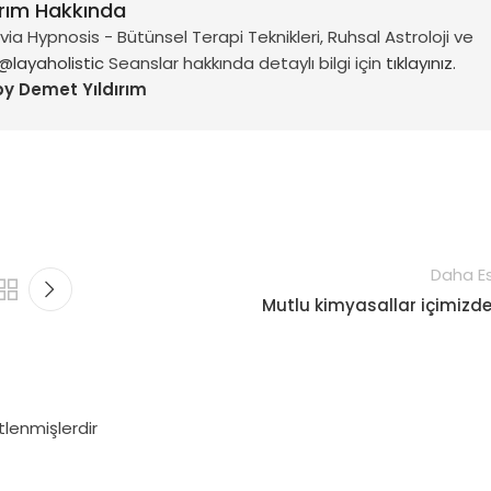
ırım Hakkında
a Hypnosis - Bütünsel Terapi Teknikleri, Ruhsal Astroloji ve
@layaholistic
Seanslar hakkında detaylı bilgi için
tıklayınız.
by Demet Yıldırım
Daha Es
Mutlu kimyasallar içimizde
tlenmişlerdir