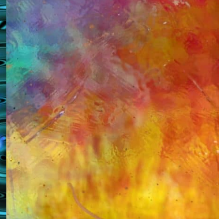
KATEGORILER
Astroloji ve Doğum Haritası
Dua Formülleri
Ezoterizm ve Bilgelik
Genel
Holistic Sağlık
İlişkiler
Ruhsal Enerji
Seans Deneyimleri
Spiritüel Teknikler
Son Yazılar
Medikal Astroloji
Zamanı Bükmek – Laya Holistic
Method