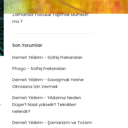
Dua Listeleri
Disiplinin Psikolojimizi İyileştirme Gücü
Zamanda Yolculuk Yapmak Mümkün
mü ?
Son Yorumlar
Demet Yıldırım
-
Solfej Frekansları
Phago
-
Solfej Frekansları
Demet Yıldırım
-
Savaşmak Yerine
Olmasına İzin Vermek
Demet Yıldırım
-
Yıldızımız Neden
.
Düşer? Nasıl yükselir? Teknikleri
nelerdir?
Demet Yıldırım
-
Şamanizm ve Totem