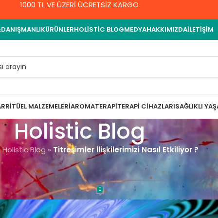
1000 TL VE ÜZERİ ÜCRETSİZ KARGO
&DANIŞMANLIK
ÜRÜNLER
HOLISTIC BLOG
MEDYA
HAKKIMIZDA
İLETIŞIM
AR
RITÜEL MALZEMELERI
AROMATERAPI
TERAPI CIHAZLARI
SAĞLIKLI YA
Holistic Blog
»
Holistic Blog
»
Titreşimler İlişkilerimizi Nasıl Etkiliyor ?
ENEL
imizi Nasıl Etkiliyor ?
0
emet Yıldırım
On 8 Eylül 2021