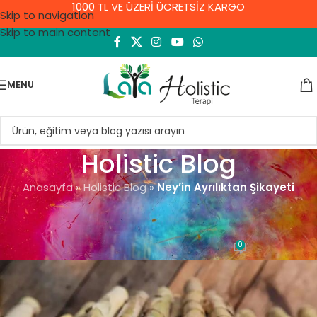
1000 TL VE ÜZERİ ÜCRETSİZ KARGO
Skip to navigation
Skip to main content
MENU
Holistic Blog
Anasayfa
»
Holistic Blog
»
Ney’in Ayrılıktan Şikayeti
GENEL
Ney’in Ayrılıktan Şikayeti
0
Demet Yıldırım
On 9 Eylül 2021