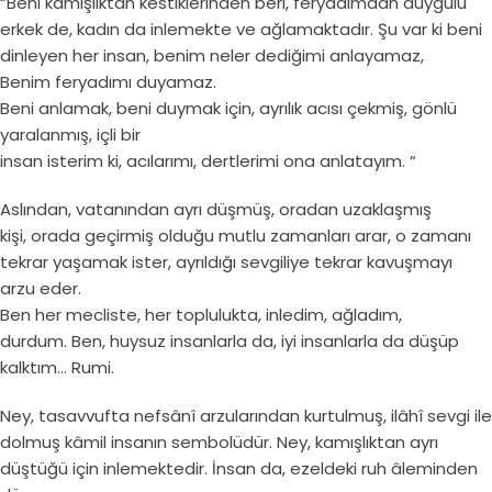
“Beni kamışlıktan kestiklerinden beri, feryadımdan duygulu
erkek de, kadın da inlemekte ve ağlamaktadır. Şu var ki beni
dinleyen her insan, benim neler dediğimi anlayamaz,
Benim feryadımı duyamaz.
Beni anlamak, beni duymak için, ayrılık acısı çekmiş, gönlü
yaralanmış, içli bir
insan isterim ki, acılarımı, dertlerimi ona anlatayım. “
Aslından, vatanından ayrı düşmüş, oradan uzaklaşmış
kişi, orada geçirmiş olduğu mutlu zamanları arar, o zamanı
tekrar yaşamak ister, ayrıldığı sevgiliye tekrar kavuşmayı
arzu eder.
Ben her mecliste, her toplulukta, inledim, ağladım,
durdum. Ben, huysuz insanlarla da, iyi insanlarla da düşüp
kalktım… Rumi.
Ney, tasavvufta nefsânî arzularından kurtulmuş, ilâhî sevgi ile
dolmuş kâmil insanın sembolüdür. Ney, kamışlıktan ayrı
düştüğü için inlemektedir. İnsan da, ezeldeki ruh âleminden