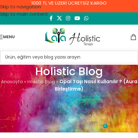
1000 TL VE ÜZERİ ÜCRETSİZ KARGO
Skip to navigation
Skip to main content
MENU
Holistic Blog
Anasayfa
»
Holistic Blog
»
Opal Taşı Nasıl Kullanılır ? (Aura
Birleştirme)
GENEL
Opal Taşı Nasıl Kullanılır ? (Aura
Birleştirme)
0
Demet Yıldırım
On 10 Eylül 2021