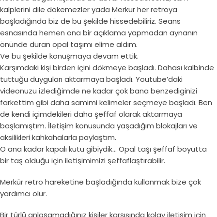
kalplerini dile dökemezler yada Merkür her retroya
başladığında biz de bu şekilde hissedebiliriz. Seans
esnasında hemen ona bir açıklama yapmadan aynanın
önünde duran opal taşımı elime aldım.
Ve bu şekilde konuşmaya devam ettik.
Karşımdaki kişi birden içini dökmeye başladı. Dahası kalbinde
tuttuğu duyguları aktarmaya başladı. Youtube’daki
videonuzu izlediğimde ne kadar çok bana benzediginizi
farkettim gibi daha samimi kelimeler seçmeye başladı. Ben
de kendi içimdekileri daha şeffaf olarak aktarmaya
başlamıştım. İletişim konusunda yaşadığım blokajları ve
aksilikleri kahkahalarla paylaştım.
O ana kadar kapalı kutu gibiydik… Opal taşı şeffaf boyutta
bir taş olduğu için iletişimimizi şeffaflaştırabilir.
Merkür retro hareketine başladığında kullanmak bize çok
yardımcı olur.
Bir türlü anlaşamadığınız kişiler karşısında kolay iletişim için