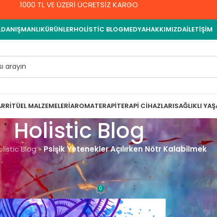
1000 TL VE ÜZERİ ÜCRETSİZ KARGO
&DANIŞMANLIK
ÜRÜNLER
HOLISTIC BLOG
MEDYA
HAKKIMIZDA
İLETIŞIM
AR
RITÜEL MALZEMELERI
AROMATERAPI
TERAPI CIHAZLARI
SAĞLIKLI YA
Holistic Blog
listic Blog
»
Psişik Yetenekler Açılırken Nötr Kalabilmek
ENEL
lırken Nötr Kalabilmek
0
met Yıldırım
On 10 Eylül 2021