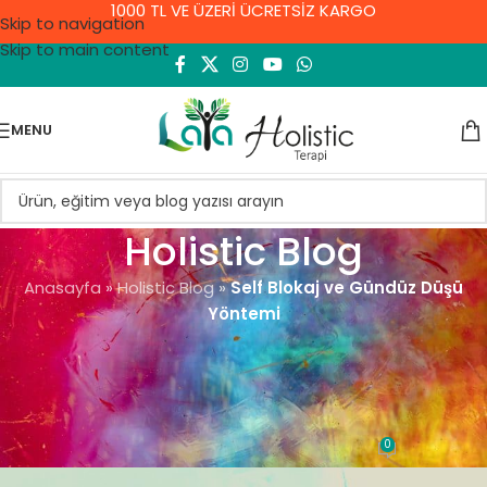
1000 TL VE ÜZERİ ÜCRETSİZ KARGO
Skip to navigation
Skip to main content
MENU
Holistic Blog
Anasayfa
»
Holistic Blog
»
Self Blokaj ve Gündüz Düşü
Yöntemi
SPIRITÜEL TEKNIKLER
Self Blokaj ve Gündüz Düşü
Yöntemi
0
Demet Yıldırım
On 14 Haziran 2022