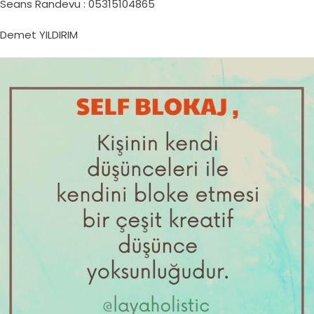
Seans Randevu : 05315104865
Demet YILDIRIM