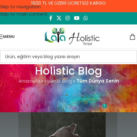
1000 TL VE ÜZERİ ÜCRETSİZ KARGO
Skip to navigation
Skip to main content
MENU
Holistic Blog
Anasayfa
»
Holistic Blog
»
Tüm Dünya Senin
GENEL
Tüm Dünya Senin
0
Demet Yıldırım
On 10 Eylül 2021