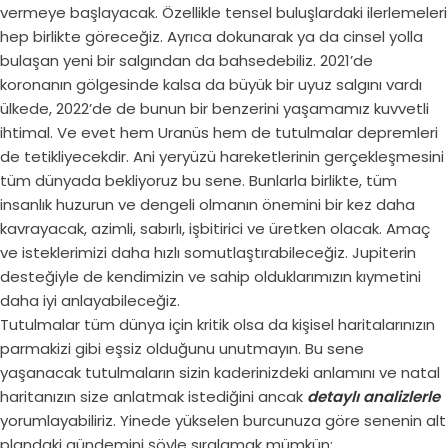
vermeye başlayacak. Özellikle tensel buluşlardaki ilerlemeleri
hep birlikte göreceğiz. Ayrıca dokunarak ya da cinsel yolla
bulaşan yeni bir salgından da bahsedebiliz. 2021’de
koronanın gölgesinde kalsa da büyük bir uyuz salgını vardı
ülkede, 2022’de de bunun bir benzerini yaşamamız kuvvetli
ihtimal. Ve evet hem Uranüs hem de tutulmalar depremleri
de tetikliyecekdir. Ani yeryüzü hareketlerinin gerçekleşmesini
tüm dünyada bekliyoruz bu sene. Bunlarla birlikte, tüm
insanlık huzurun ve dengeli olmanın önemini bir kez daha
kavrayacak, azimli, sabırlı, işbitirici ve üretken olacak. Amaç
ve isteklerimizi daha hızlı somutlaştırabileceğiz. Jupiterin
desteğiyle de kendimizin ve sahip olduklarımızın kıymetini
daha iyi anlayabileceğiz.
Tutulmalar tüm dünya için kritik olsa da kişisel haritalarınızın
parmakizi gibi eşsiz olduğunu unutmayın. Bu sene
yaşanacak tutulmaların sizin kaderinizdeki anlamını ve natal
haritanızın size anlatmak istediğini ancak
detaylı analizlerle
yorumlayabiliriz. Yinede yükselen burcunuza göre senenin alt
plandaki gündemini şöyle sıralamak mümkün;