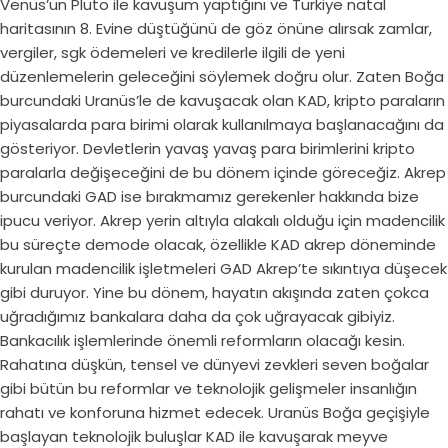
Venüs’ün Pluto ile kavuşum yaptığını ve Türkiye natal
haritasının 8. Evine düştüğünü de göz önüne alırsak zamlar,
vergiler, sgk ödemeleri ve kredilerle ilgili de yeni
düzenlemelerin geleceğini söylemek doğru olur. Zaten Boğa
burcundaki Uranüs’le de kavuşacak olan KAD, kripto paraların
piyasalarda para birimi olarak kullanılmaya başlanacağını da
gösteriyor. Devletlerin yavaş yavaş para birimlerini kripto
paralarla değişeceğini de bu dönem içinde göreceğiz. Akrep
burcundaki GAD ise bırakmamız gerekenler hakkında bize
ipucu veriyor. Akrep yerin altıyla alakalı olduğu için madencilik
bu süreçte demode olacak, özellikle KAD akrep döneminde
kurulan madencilik işletmeleri GAD Akrep’te sıkıntıya düşecek
gibi duruyor. Yine bu dönem, hayatın akışında zaten çokca
uğradığımız bankalara daha da çok uğrayacak gibiyiz.
Bankacılık işlemlerinde önemli reformların olacağı kesin.
Rahatına düşkün, tensel ve dünyevi zevkleri seven boğalar
gibi bütün bu reformlar ve teknolojik gelişmeler insanlığın
rahatı ve konforuna hizmet edecek. Uranüs Boğa geçişiyle
başlayan teknolojik buluşlar KAD ile kavuşarak meyve