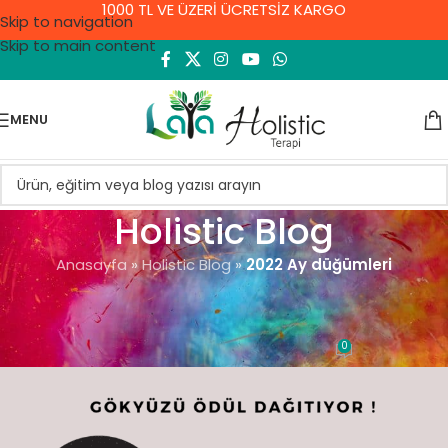
1000 TL VE ÜZERİ ÜCRETSİZ KARGO
Skip to navigation
Skip to main content
MENU
Holistic Blog
Anasayfa
»
Holistic Blog
»
2022 Ay düğümleri
ASTROLOJI VE DOĞUM HARITASI
2022 Ay düğümleri
0
Demet Yıldırım
On 29 Ekim 2021