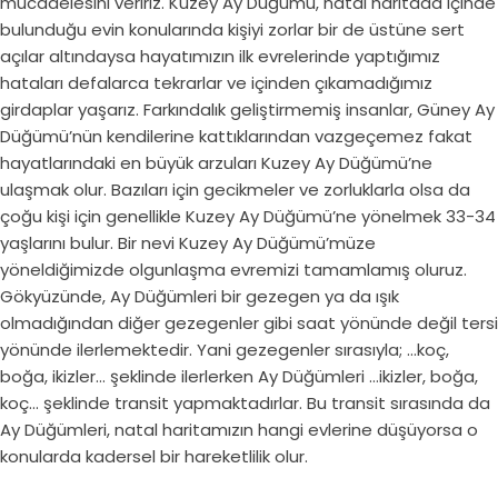
mücadelesini veririz. Kuzey Ay Düğümü, natal haritada içinde
bulunduğu evin konularında kişiyi zorlar bir de üstüne sert
açılar altındaysa hayatımızın ilk evrelerinde yaptığımız
hataları defalarca tekrarlar ve içinden çıkamadığımız
girdaplar yaşarız. Farkındalık geliştirmemiş insanlar, Güney Ay
Düğümü’nün kendilerine kattıklarından vazgeçemez fakat
hayatlarındaki en büyük arzuları Kuzey Ay Düğümü’ne
ulaşmak olur. Bazıları için gecikmeler ve zorluklarla olsa da
çoğu kişi için genellikle Kuzey Ay Düğümü’ne yönelmek 33-34
yaşlarını bulur. Bir nevi Kuzey Ay Düğümü’müze
yöneldiğimizde olgunlaşma evremizi tamamlamış oluruz.
Gökyüzünde, Ay Düğümleri bir gezegen ya da ışık
olmadığından diğer gezegenler gibi saat yönünde değil tersi
yönünde ilerlemektedir. Yani gezegenler sırasıyla; …koç,
boğa, ikizler… şeklinde ilerlerken Ay Düğümleri …ikizler, boğa,
koç… şeklinde transit yapmaktadırlar. Bu transit sırasında da
Ay Düğümleri, natal haritamızın hangi evlerine düşüyorsa o
konularda kadersel bir hareketlilik olur.