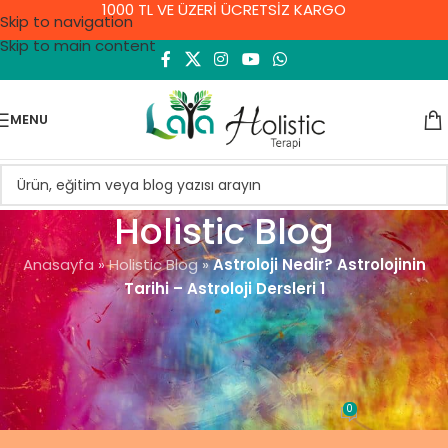
1000 TL VE ÜZERİ ÜCRETSİZ KARGO
Skip to navigation
Skip to main content
MENU
Holistic Blog
Anasayfa
»
Holistic Blog
»
Astroloji Nedir? Astrolojinin
Tarihi – Astroloji Dersleri 1
ASTROLOJI VE DOĞUM HARITASI
Astroloji Nedir? Astrolojinin
Tarihi – Astroloji Dersleri 1
0
Demet Yıldırım
On 15 Kasım 2021