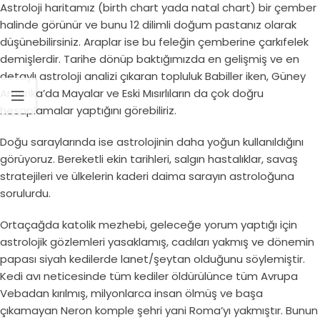
Astroloji haritamız (birth chart yada natal chart) bir çember
halinde görünür ve bunu 12 dilimli doğum pastanız olarak
düşünebilirsiniz. Araplar ise bu feleğin çemberine çarkıfelek
demişlerdir. Tarihe dönüp baktığımızda en gelişmiş ve en
detaylı astroloji analizi çıkaran topluluk Babiller iken, Güney
Amerika’da Mayalar ve Eski Mısırlıların da çok doğru
hesaplamalar yaptığını görebiliriz.
Doğu saraylarında ise astrolojinin daha yoğun kullanıldığını
görüyoruz. Bereketli ekin tarihleri, salgın hastalıklar, savaş
stratejileri ve ülkelerin kaderi daima sarayın astroloğuna
sorulurdu.
Ortaçağda katolik mezhebi, geleceğe yorum yaptığı için
astrolojik gözlemleri yasaklamış, cadıları yakmış ve dönemin
papası siyah kedilerde lanet/şeytan olduğunu söylemiştir.
Kedi avı neticesinde tüm kediler öldürülünce tüm Avrupa
Vebadan kırılmış, milyonlarca insan ölmüş ve başa
çıkamayan Neron komple şehri yani Roma’yı yakmıştır. Bunun