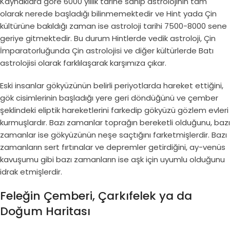
Kaynaklara göre 6000 yıllık tarihe sahip astrolojinin tam
olarak nerede başladığı bilinmemektedir ve Hint yada Çin
kültürüne bakıldığı zaman ise astroloji tarihi 7500-8000 sene
geriye gitmektedir. Bu durum Hintlerde vedik astroloji, Çin
İmparatorluğunda Çin astrolojisi ve diğer kültürlerde Batı
astrolojisi olarak farklılaşarak karşımıza çıkar.
Eski insanlar gökyüzünün belirli periyotlarda hareket ettiğini,
gök cisimlerinin başladığı yere geri döndüğünü ve çember
şeklindeki eliptik hareketlerini farkedip gökyüzü gözlem evleri
kurmuşlardır. Bazı zamanlar toprağın bereketli olduğunu, bazı
zamanlar ise gökyüzünün neşe saçtığını farketmişlerdir. Bazı
zamanların sert fırtınalar ve depremler getirdiğini, ay-venüs
kavuşumu gibi bazı zamanların ise aşk için uyumlu olduğunu
idrak etmişlerdir.
Feleğin Çemberi, Çarkıfelek ya da
Doğum Haritası