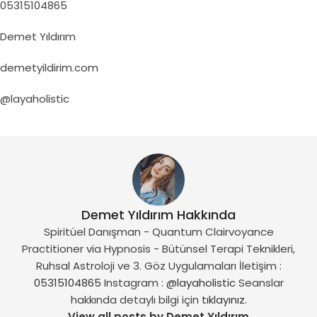
05315104865
Demet Yıldırım
demetyildirim.com
@layaholistic
Demet Yıldırım Hakkında
Spiritüel Danışman - Quantum Clairvoyance
Practitioner via Hypnosis - Bütünsel Terapi Teknikleri,
Ruhsal Astroloji ve 3. Göz Uygulamaları İletişim :
05315104865
Instagram :
@layaholistic
Seanslar
hakkında detaylı bilgi için
tıklayınız.
View all posts by Demet Yıldırım