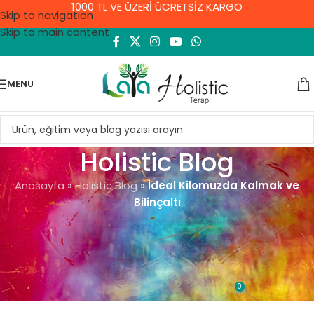
1000 TL VE ÜZERİ ÜCRETSİZ KARGO
Skip to navigation
Skip to main content
MENU
Holistic Blog
Anasayfa
»
Holistic Blog
»
İdeal Kilomuzda Kalmak ve
Bilinçaltı
GENEL
İdeal Kilomuzda Kalmak ve
Bilinçaltı
0
Demet Yıldırım
On 10 Eylül 2021