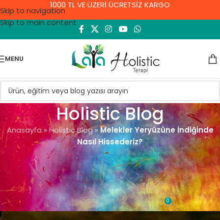
1000 TL VE ÜZERİ ÜCRETSİZ KARGO
Skip to navigation
Skip to main content
MENU
Holistic Blog
Anasayfa
»
Holistic Blog
»
Melekler Yeryüzüne İndiğinde
Nasıl Hissederiz?
GENEL
Melekler Yeryüzüne İndiğinde
Nasıl Hissederiz?
0
Demet Yıldırım
On 10 Eylül 2021