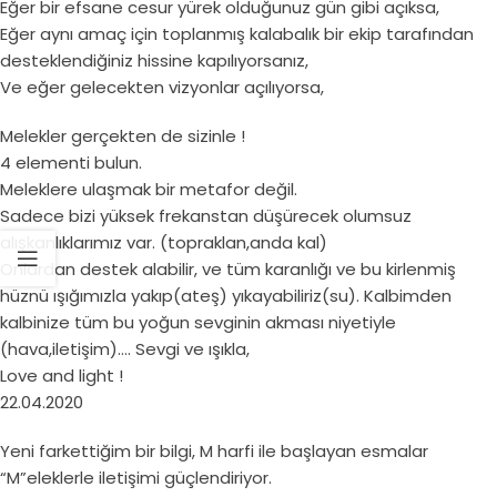
Eğer bir efsane cesur yürek olduğunuz gün gibi açıksa,
Eğer aynı amaç için toplanmış kalabalık bir ekip tarafından
desteklendiğiniz hissine kapılıyorsanız,
Ve eğer gelecekten vizyonlar açılıyorsa,
Melekler gerçekten de sizinle !
4 elementi bulun.
Meleklere ulaşmak bir metafor değil.
Sadece bizi yüksek frekanstan düşürecek olumsuz
alışkanlıklarımız var. (topraklan,anda kal)
Onlardan destek alabilir, ve tüm karanlığı ve bu kirlenmiş
hüznü ışığımızla yakıp(ateş) yıkayabiliriz(su). Kalbimden
kalbinize tüm bu yoğun sevginin akması niyetiyle
(hava,iletişim)…. Sevgi ve ışıkla,
Love and light !
22.04.2020
Yeni farkettiğim bir bilgi, M harfi ile başlayan esmalar
“M”eleklerle iletişimi güçlendiriyor.