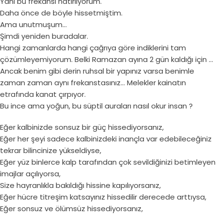
Yani bu frekansı hatırlıyorum.
Daha önce de böyle hissetmiştim.
Ama unutmuşum…
Şimdi yeniden buradalar.
Hangi zamanlarda hangi çağrıya göre indiklerini tam
çözümleyemiyorum. Belki Ramazan ayına 2 gün kaldığı için …
Ancak benim gibi derin ruhsal bir yapınız varsa benimle
zaman zaman aynı frekanstasınız… Melekler kainatın
etrafında kanat çırpıyor.
Bu ince ama yoğun, bu süptil auraları nasıl okur insan ?
Eğer kalbinizde sonsuz bir güç hissediyorsanız,
Eğer her şeyi sadece kalbinizdeki inançla var edebileceğiniz
tekrar bilincinize yükseldiyse,
Eğer yüz binlerce kalp tarafından çok sevildiğinizi betimleyen
imajlar açılıyorsa,
Size hayranlıkla bakıldığı hissine kapılıyorsanız,
Eğer hücre titreşim katsayınız hissedilir derecede arttıysa,
Eğer sonsuz ve ölümsüz hissediyorsanız,